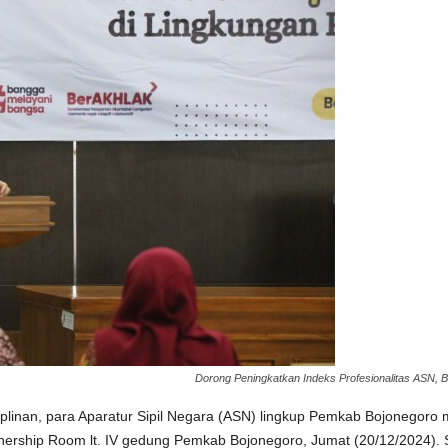
Dorong Peningkatkan Indeks Profesionalitas ASN, B
plinan, para Aparatur Sipil Negara (ASN) lingkup Pemkab Bojonegoro me
tnership Room lt. IV gedung Pemkab Bojonegoro, Jumat (20/12/2024). So