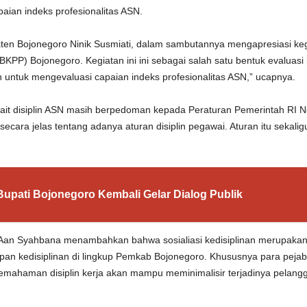
aian indeks profesionalitas ASN.
ten Bojonegoro Ninik Susmiati, dalam sambutannya mengapresiasi keg
BKPP) Bojonegoro. Kegiatan ini ini sebagai salah satu bentuk evalua
 untuk mengevaluasi capaian indeks profesionalitas ASN,” ucapnya.
rkait disiplin ASN masih berpedoman kepada Peraturan Pemerintah RI N
ecara jelas tentang adanya aturan disiplin pegawai. Aturan itu sekali
Bupati Bojonegoro Kembali Gelar Dialog Publik
 Aan Syahbana menambahkan bahwa sosialiasi kedisiplinan merupaka
n kedisiplinan di lingkup Pemkab Bojonegoro. Khususnya para peja
pemahaman disiplin kerja akan mampu meminimalisir terjadinya pelang