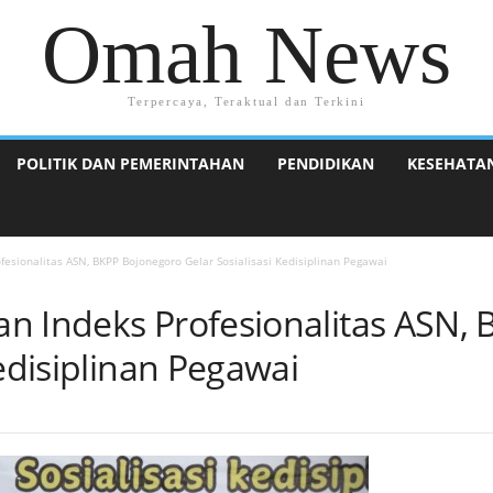
Omah News
Terpercaya, Teraktual dan Terkini
POLITIK DAN PEMERINTAHAN
PENDIDIKAN
KESEHATA
fesionalitas ASN, BKPP Bojonegoro Gelar Sosialisasi Kedisiplinan Pegawai
n Indeks Profesionalitas ASN,
Kedisiplinan Pegawai