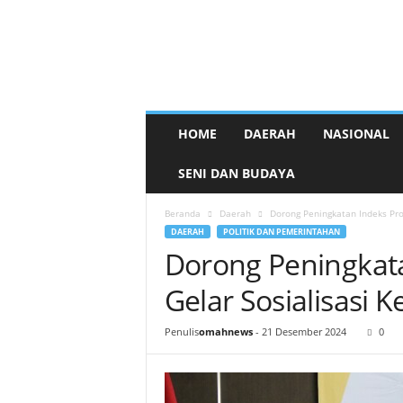
HOME
DAERAH
NASIONAL
SENI DAN BUDAYA
Beranda
Daerah
Dorong Peningkatan Indeks Pro
DAERAH
POLITIK DAN PEMERINTAHAN
Dorong Peningkata
Gelar Sosialisasi 
Penulis
omahnews
-
21 Desember 2024
0